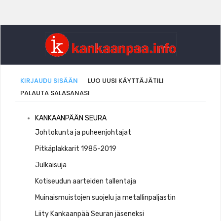
Ensisijaiset
(AKTIIVINEN
KIRJAUDU SISÄÄN
LUO UUSI KÄYTTÄJÄTILI
VÄLILEHTI)
PALAUTA SALASANASI
välilehdet
Kankaaanpää
KANKAANPÄÄN SEURA
Seura
Johtokunta ja puheenjohtajat
Pitkäplakkarit 1985-2019
Julkaisuja
Kotiseudun aarteiden tallentaja
Muinaismuistojen suojelu ja metallinpaljastin
Liity Kankaanpää Seuran jäseneksi