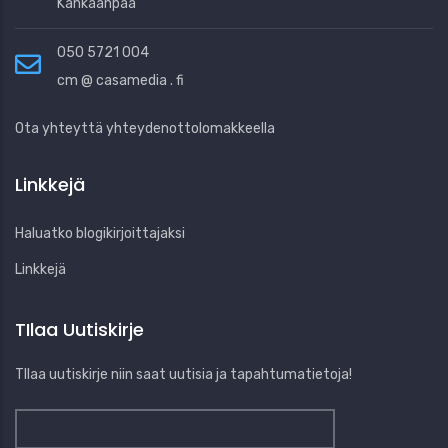
Kankaanpää
050 5721 004
cm @ casamedia . fi
Ota yhteyttä yhteydenottolomakkeella
Linkkejä
Haluatko blogikirjoittajaksi
Linkkejä
TIlaa Uutiskirje
TIlaa uutiskirje niin saat uutisia ja tapahtumatietoja!