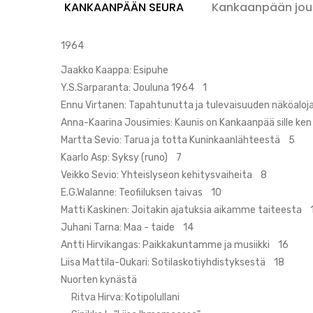
Seura
KANKAANPÄÄN SEURA
Kankaanpään jou
1964
Jaakko Kaappa: Esipuhe
Y.S.Sarparanta: Jouluna 1964 1
Ennu Virtanen: Tapahtunutta ja tulevaisuuden näköalo
Anna-Kaarina Jousimies: Kaunis on Kankaanpää sille ke
Martta Sevio: Tarua ja totta Kuninkaanlähteestä 5
Kaarlo Asp: Syksy (runo) 7
Veikko Sevio: Yhteislyseon kehitysvaiheita 8
E.G.Walanne: Teofiiluksen taivas 10
Matti Kaskinen: Joitakin ajatuksia aikamme taiteesta 
Juhani Tarna: Maa - taide 14
Antti Hirvikangas: Paikkakuntamme ja musiikki 16
Liisa Mattila-Oukari: Sotilaskotiyhdistyksestä 18
Nuorten kynästä
Ritva Hirva: Kotipolullani