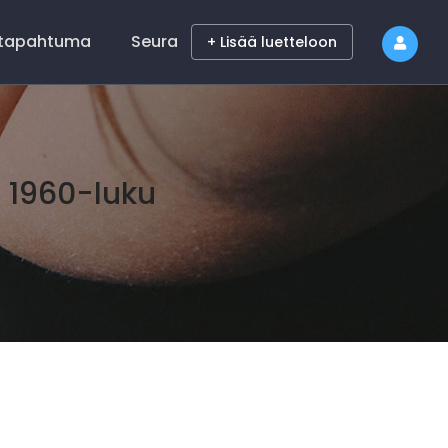
 tapahtuma
Seura
+ Lisää luetteloon
 1960-luku