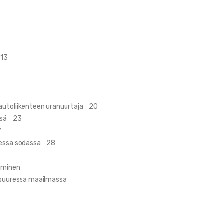
 13
ja-autoliikenteen uranuurtaja 20
issä 23
7
dessa sodassa 28
äminen
suuressa maailmassa