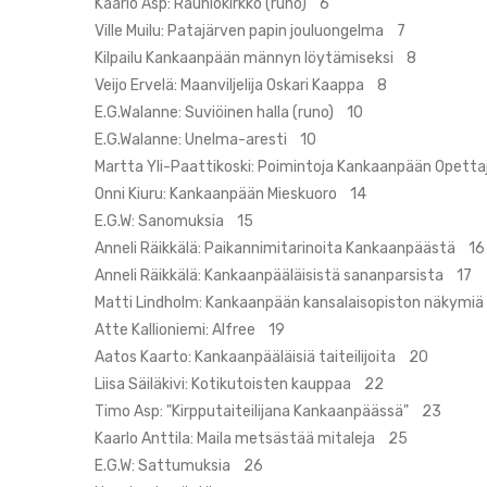
Kaarlo Asp: Rauniokirkko (runo) 6
Ville Muilu: Patajärven papin jouluongelma 7
Kilpailu Kankaanpään männyn löytämiseksi 8
Veijo Ervelä: Maanviljelija Oskari Kaappa 8
E.G.Walanne: Suviöinen halla (runo) 10
E.G.Walanne: Unelma-aresti 10
Martta Yli-Paattikoski: Poimintoja Kankaanpään Opett
Onni Kiuru: Kankaanpään Mieskuoro 14
E.G.W: Sanomuksia 15
Anneli Räikkälä: Paikannimitarinoita Kankaanpäästä 16
Anneli Räikkälä: Kankaanpääläisistä sananparsista 17
Matti Lindholm: Kankaanpään kansalaisopiston näkymi
Atte Kallioniemi: Alfree 19
Aatos Kaarto: Kankaanpääläisiä taiteilijoita 20
Liisa Säiläkivi: Kotikutoisten kauppaa 22
Timo Asp: "Kirpputaiteilijana Kankaanpäässä" 23
Kaarlo Anttila: Maila metsästää mitaleja 25
E.G.W: Sattumuksia 26