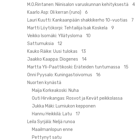
M.O.Rintanen: Niinisalon varuskunnan kehityksestä 4
Kaarlo Asp: Oli kerran (runo) 6
Lauri Kuutti: Kankaanpään shakkikerho 10-vuotias 7
Martti Löytökorpi: Tehtailija Isak Koskela 9
Veikko Isomäki: Yllätysloma 10
Sattumuksia 12
Kauko Räike: Uusi tulokas 13
Jaakko Kaappa: Diogenes 14
Martta Yli-Paattikoski: Eräteiden tuntumassa 15
Onni Pyysalo: Kuningastoivomus 16
Nuorten kynästä
Maija Korkeakoski: Nuha
Outi Hirvikangas: Rosvot ja Kevät peikkolassa
Jukka Mäki: Lumiukon kepponen
Hannu Heikkilä: Latu 17
Leila Syrjälä: Neljä runoa
Maailmanlopun enne
Pettynyt satu