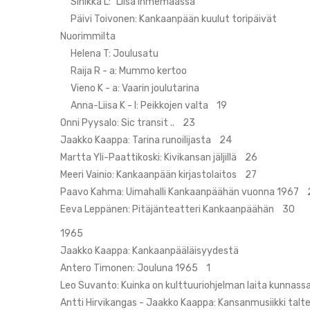
Sinikka L: "Liisa Ihmemaassa"
Päivi Toivonen: Kankaanpään kuulut toripäivät
Nuorimmilta
Helena T: Joulusatu
Raija R - a: Mummo kertoo
Vieno K - a: Vaarin joulutarina
Anna-Liisa K - l: Peikkojen valta 19
Onni Pyysalo: Sic transit .. 23
Jaakko Kaappa: Tarina runoilijasta 24
Martta Yli-Paattikoski: Kivikansan jäljillä 26
Meeri Vainio: Kankaanpään kirjastolaitos 27
Paavo Kahma: Uimahalli Kankaanpäähän vuonna 1967 
Eeva Leppänen: Pitäjänteatteri Kankaanpäähän 30
1965
Jaakko Kaappa: Kankaanpääläisyydestä
Antero Timonen: Jouluna 1965 1
Leo Suvanto: Kuinka on kulttuuriohjelman laita kunn
Antti Hirvikangas - Jaakko Kaappa: Kansanmusiikki tal