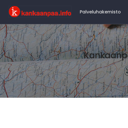
Main
Navigation
Palveluhakemisto
Kankaanpä
Kankaaanpää