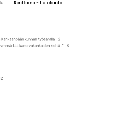
lu
Reuttamo - tietokanta
ja Kankaanpään kunnan työsaralla 2
n ymmärtää kanervakankaiden kieltä .." 3
12