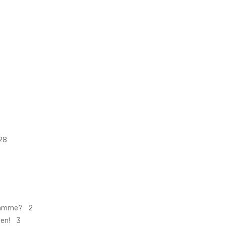
28
assamme? 2
teen! 3