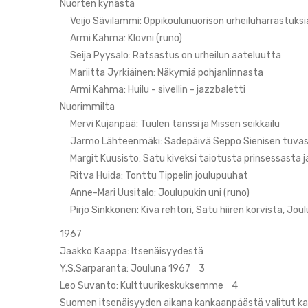
Nuorten kynästä
Veijo Sävilammi: Oppikoulunuorison urheiluharrastuksi
Armi Kahma: Klovni (runo)
Seija Pyysalo: Ratsastus on urheilun aateluutta
Mariitta Jyrkiäinen: Näkymiä pohjanlinnasta
Armi Kahma: Huilu - sivellin - jazzbaletti
Nuorimmilta
Mervi Kujanpää: Tuulen tanssi ja Missen seikkailu
Jarmo Lähteenmäki: Sadepäivä Seppo Sienisen tuva
Margit Kuusisto: Satu kiveksi taiotusta prinsessasta ja
Ritva Huida: Tonttu Tippelin joulupuuhat
Anne-Mari Uusitalo: Joulupukin uni (runo)
Pirjo Sinkkonen: Kiva rehtori, Satu hiiren korvista, Jou
1967
Jaakko Kaappa: Itsenäisyydestä
Y.S.Sarparanta: Jouluna 1967 3
Leo Suvanto: Kulttuurikeskuksemme 4
Suomen itsenäisyyden aikana kankaanpäästä valitut kan