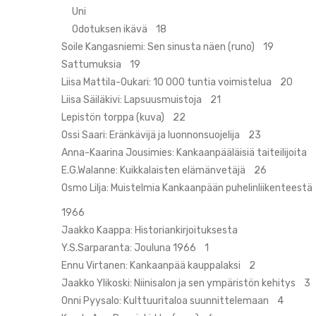
Uni
Odotuksen ikävä 18
Soile Kangasniemi: Sen sinusta näen (runo) 19
Sattumuksia 19
Liisa Mattila-Oukari: 10 000 tuntia voimistelua 20
Liisa Säiläkivi: Lapsuusmuistoja 21
Lepistön torppa (kuva) 22
Ossi Saari: Eränkävijä ja luonnonsuojelija 23
Anna-Kaarina Jousimies: Kankaanpääläisiä taiteilijoita
E.G.Walanne: Kuikkalaisten elämänvetäjä 26
Osmo Lilja: Muistelmia Kankaanpään puhelinliikenteest
1966
Jaakko Kaappa: Historiankirjoituksesta
Y.S.Sarparanta: Jouluna 1966 1
Ennu Virtanen: Kankaanpää kauppalaksi 2
Jaakko Ylikoski: Niinisalon ja sen ympäristön kehitys 3
Onni Pyysalo: Kulttuuritaloa suunnittelemaan 4