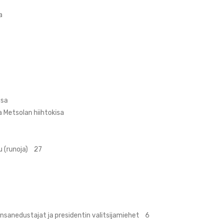
a
ssa
 Metsolan hiihtokisa
lu (runoja) 27
sanedustajat ja presidentin valitsijamiehet 6