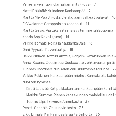
Venesjärven Tuomolan pihamänty (kuva) 7
Matti Räikkälä: Muinainen Kankaanpää 7
Martta Yli-Paattikoski: Vieläkö aarnivalkeat palavat 10
E.G.Walanne: Samppala on kadonnut 11
Martta Sevio: Ajatuksia itsenäisyytemme juhlavuonna
Kaarlo Asp: Kevät (runo) 14
Veikko Isomäki: Poika ja haudankaivaja 16
Onni Pyysalo: Revonluutija 18
Heikki Pihlava: Artturi Anttila, Pohjois-Satakunnan lin
Anna-Kaarina Jousimies: Jouluaatto vehkavaaran pirt
Tuomas Hyytinen: Niinisalon varuskuntasoittokunta 2
Veikko Pokkinen: Kankaanpään miehet Kannaksella kah
Nuorten kynästä
Kirsti Lepistö: Kotipaikkakuntani Kankaanpään kehitt
Markku Summa: Pienen kansakunnan mahdollisuudet 
Tuomo Lilja: Terveisiä Amerikasta 32
Pentti Seppälä: Joulun vietosta 35
Erkki Linnala: Kankaanpääläisiä taiteilijoita 36