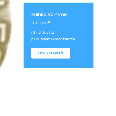
Kuinka voimme
auttaa?
Ota yhteyttä
palautelomakkeen kautta
Ota Yhteyttä