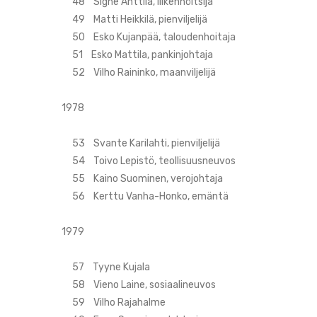
48 Signe Anttila, liikennöitsijä
49 Matti Heikkilä, pienviljelijä
50 Esko Kujanpää, taloudenhoitaja
51 Esko Mattila, pankinjohtaja
52 Vilho Raininko, maanviljelijä
1978
53 Svante Karilahti, pienviljelijä
54 Toivo Lepistö, teollisuusneuvos
55 Kaino Suominen, verojohtaja
56 Kerttu Vanha-Honko, emäntä
1979
57 Tyyne Kujala
58 Vieno Laine, sosiaalineuvos
59 Vilho Rajahalme