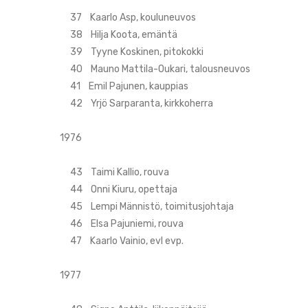
37 Kaarlo Asp, kouluneuvos
38 Hilja Koota, emäntä
39 Tyyne Koskinen, pitokokki
40 Mauno Mattila-Oukari, talousneuvos
41 Emil Pajunen, kauppias
42 Yrjö Sarparanta, kirkkoherra
1976
43 Taimi Kallio, rouva
44 Onni Kiuru, opettaja
45 Lempi Männistö, toimitusjohtaja
46 Elsa Pajuniemi, rouva
47 Kaarlo Vainio, evl evp.
1977