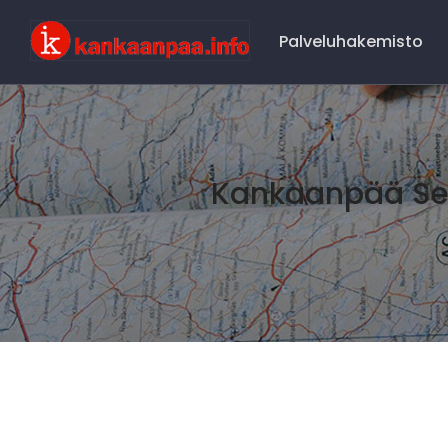
Main
Navigation
Palveluhakemisto
Kankaanpää Seu
Kankaaanpää