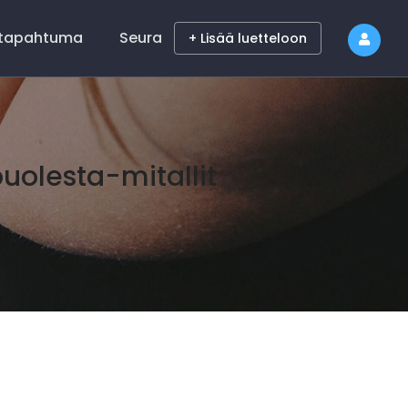
 tapahtuma
Seura
+ Lisää luetteloon
olesta-mitallit