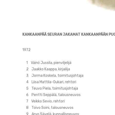
KANKAANPÄÄ SEURAN JAKAMAT KANKAANPÄÄN PUO
1972
1 Väinö Jussila, pienviljelijä
2 Jaakko Kaappa, kirjailija
3 Jorma Koskela, toimitusjohtaja
4 Liisa Mattila-Oukari, rehtori
5 Teuvo Piela, toimitusjohtaja
6 Pentti Seppälä, talousneuvos
7 Veikko Sevio, rehtori
8 Toivo Soini, talousneuvos
9 Arvo Sävelä, kunnallisneuvos