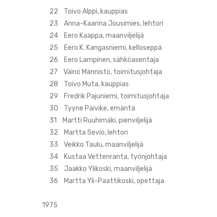
22 Toivo Alppi, kauppias
23 Anna-Kaarina Jousimies, lehtori
24 Eero Kaappa, maanviljelijä
25 Eero K. Kangasniemi, kelloseppä
26 Eero Lampinen, sähköasentaja
27 Väinö Männistö, toimitusjohtaja
28 Toivo Muta, kauppias
29 Fredrik Pajuniemi, toimitusjohtaja
30 Tyyne Päivike, emäntä
31 Martti Ruuhimäki, pienviljelijä
32 Martta Sevio, lehtori
33 Veikko Taulu, maanviljelijä
34 Kustaa Vettenranta, työnjohtaja
35 Jaakko Ylikoski, maanviljelijä
36 Martta Yli-Paattikoski, opettaja
1975