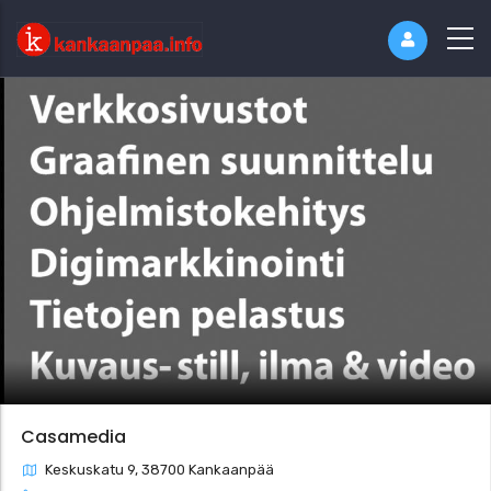
Casamedia
Keskuskatu 9, 38700 Kankaanpää