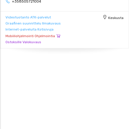
+358505721004
Videotuotanto
ATK-palvelut
Keskusta
Graafinen suunnittelu
Ilmakuvaus
Internet-palveluita
Kotisivuja
Mobiiliohjelmointi
Ohjelmointia
Ostoksille
Valokuvaus