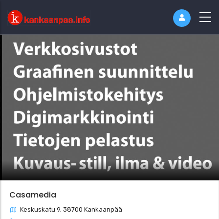
Casamedia
Keskuskatu 9, 38700 Kankaanpää