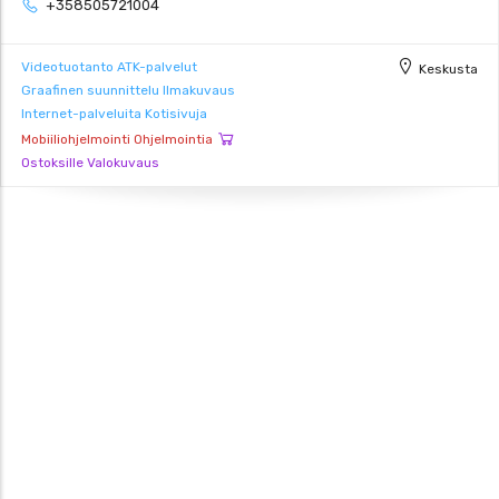
+358505721004
Videotuotanto
ATK-palvelut
Keskusta
Graafinen suunnittelu
Ilmakuvaus
Internet-palveluita
Kotisivuja
Mobiiliohjelmointi
Ohjelmointia
Ostoksille
Valokuvaus