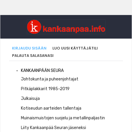
Ensisijaiset
(AKTIIVINEN
KIRJAUDU SISÄÄN
LUO UUSI KÄYTTÄJÄTILI
VÄLILEHTI)
PALAUTA SALASANASI
välilehdet
Kankaaanpää
KANKAANPÄÄN SEURA
Seura
Johtokunta ja puheenjohtajat
Pitkäplakkarit 1985-2019
Julkaisuja
Kotiseudun aarteiden tallentaja
Muinaismuistojen suojelu ja metallinpaljastin
Liity Kankaanpää Seuran jäseneksi