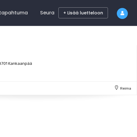
 tapahtuma
Seura
+ Lisää luetteloon
8701 Kankaanpää
Reima