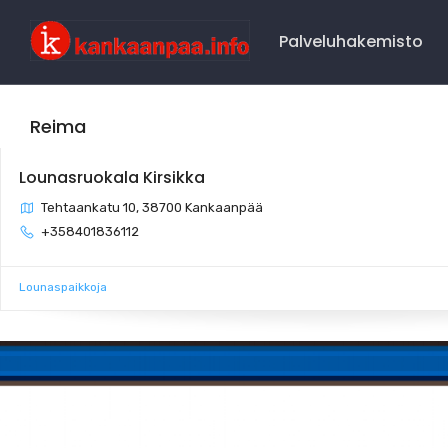
Main
Navigation
Palveluhakemisto
Reima
Lounasruokala Kirsikka
Tehtaankatu 10, 38700 Kankaanpää
+358401836112
Lounaspaikkoja