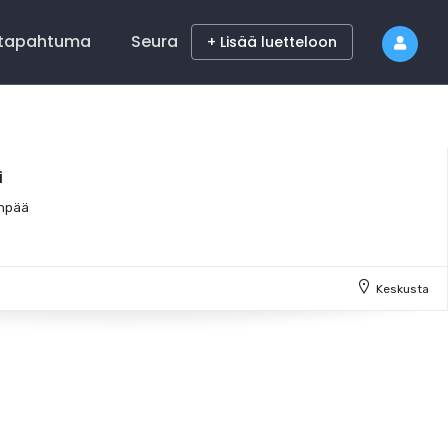
 tapahtuma
Seura
+ Lisää luetteloon
i
anpää
Keskusta