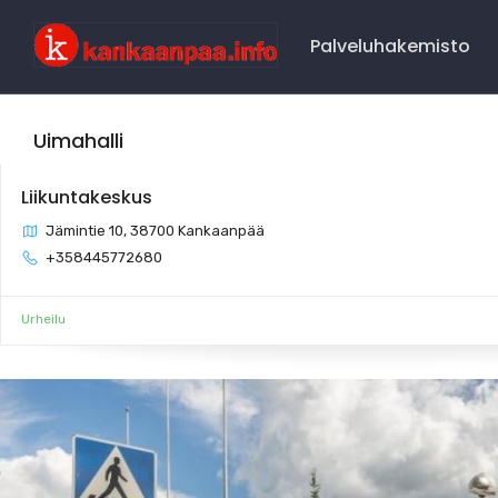
Main
Navigation
Palveluhakemisto
Uimahalli
Liikuntakeskus
Jämintie 10, 38700 Kankaanpää
+358445772680
Urheilu