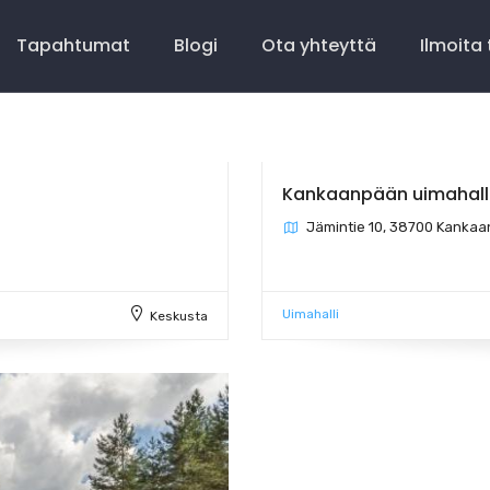
Tapahtumat
Blogi
Ota yhteyttä
Ilmoita
Kankaanpään uimahall
Jämintie 10, 38700 Kanka
Uimahalli
Keskusta