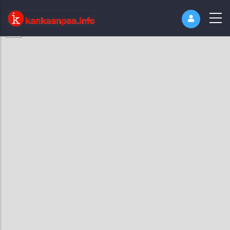
+
−
Hakusivu
No found results