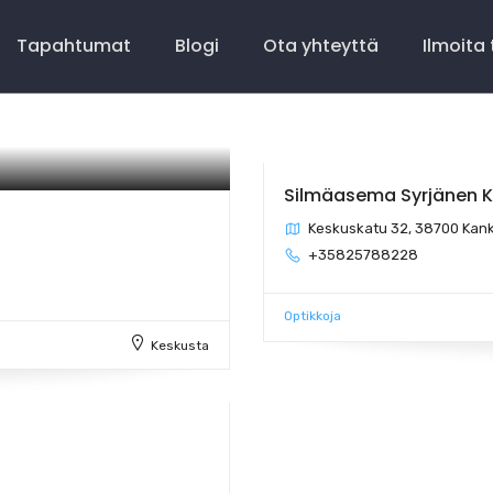
Tapahtumat
Blogi
Ota yhteyttä
Ilmoita
Silmäasema Syrjänen 
Keskuskatu 32, 38700 Ka
+35825788228
Optikkoja
Keskusta