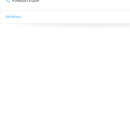
+35825721205
Optikkoja