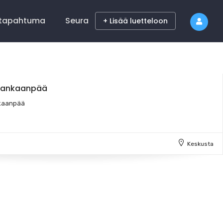
 tapahtuma
Seura
+ Lisää luetteloon
Kankaanpää
nkaanpää
Keskusta