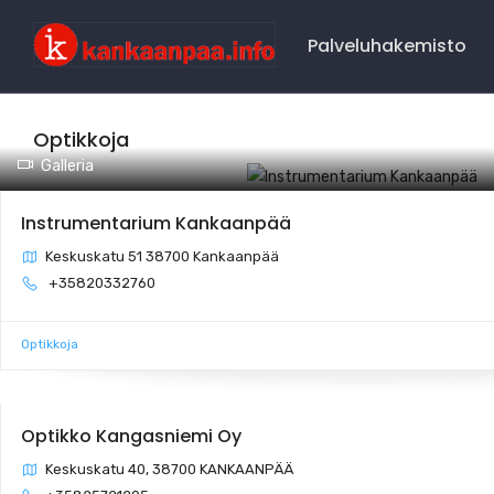
Main
Navigation
Palveluhakemisto
Optikkoja
Galleria
Instrumentarium Kankaanpää
Keskuskatu 51 38700 Kankaanpää
+35820332760
Optikkoja
Optikko Kangasniemi Oy
Keskuskatu 40, 38700 KANKAANPÄÄ