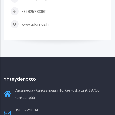
+35825783661
www.adamus.fi
Yhteydenotto
Casamedia /Kankaanpaa.info, keskuskatu 9, 38700
Kankaanpää
050 5721 004