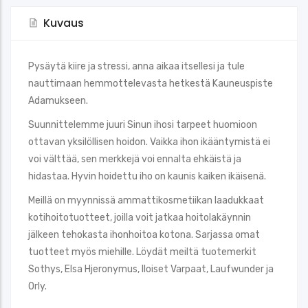
Kuvaus
Pysäytä kiire ja stressi, anna aikaa itsellesi ja tule
nauttimaan hemmottelevasta hetkestä Kauneuspiste
Adamukseen.
Suunnittelemme juuri Sinun ihosi tarpeet huomioon
ottavan yksilöllisen hoidon. Vaikka ihon ikääntymistä ei
voi välttää, sen merkkejä voi ennalta ehkäistä ja
hidastaa. Hyvin hoidettu iho on kaunis kaiken ikäisenä.
Meillä on myynnissä ammattikosmetiikan laadukkaat
kotihoitotuotteet, joilla voit jatkaa hoitolakäynnin
jälkeen tehokasta ihonhoitoa kotona. Sarjassa omat
tuotteet myös miehille. Löydät meiltä tuotemerkit
Sothys, Elsa Hjeronymus, Iloiset Varpaat, Laufwunder ja
Orly.