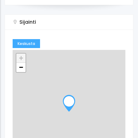
Sijainti
Keskusta
+
−