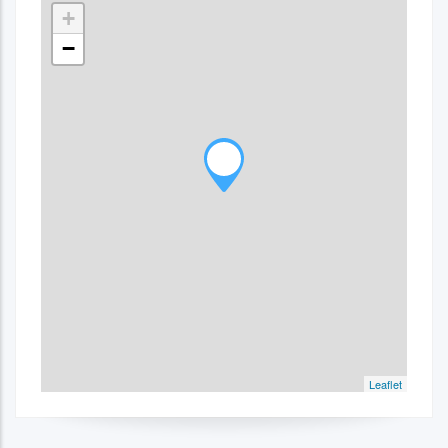
+
−
Leaflet