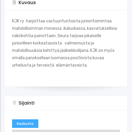
Kuvaus
KJK ry harjoittaa vastuuntuntoista junioritoimintaa
mahdollisimman monessa ikäluokassa, kasvatuksellisia
näkökohtia painottaen. Seura tarjoaa jokaiselle
juniorilleen korkeatasoista valmennusta ja
mahdollisuuksia kehittyä jääkiekkoilijana. KJK on myös
omalla panoksellaan luomassa positiivista kuvaa
urheilusta ja terveistä elämäntavoista.
Sijainti
Keskusta