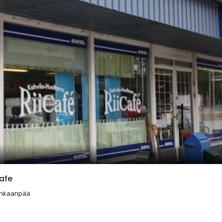
afe
ankaanpää