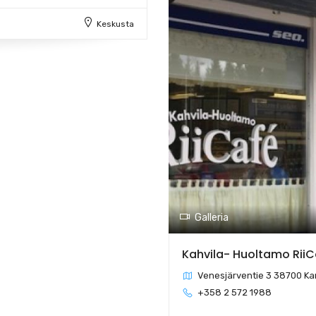
Keskusta
Galleria
Kahvila- Huoltamo RiiC
Venesjärventie 3 38700 K
+358 2 572 1988