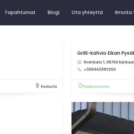
Tapahtumat
Blogi
Ota yhteyttä
Ilmoita
Grilli-kahvio Eikan Pysä
Kivenkatu 1, 38700 Kanka
+358443389250
Keskusta
Ruoka ja juoma