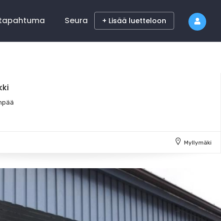
 tapahtuma
Seura
+ Lisää luetteloon
kki
anpää
Myllymäki