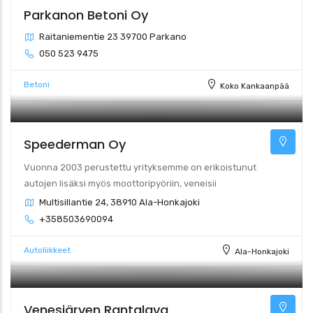
Parkanon Betoni Oy
Raitaniementie 23 39700 Parkano
050 523 9475
Betoni
Koko Kankaanpää
Speederman Oy
Vuonna 2003 perustettu yrityksemme on erikoistunut
autojen lisäksi myös moottoripyöriin, veneisii
Multisillantie 24, 38910 Ala-Honkajoki
+358503690094
Autoliikkeet
Ala-Honkajoki
Venesjärven Rantalava