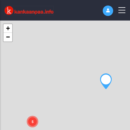
+
−
5