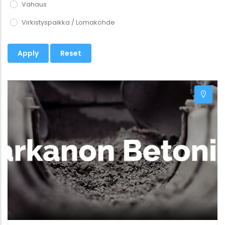
Vahaus
Virkistyspaikka / Lomakohde