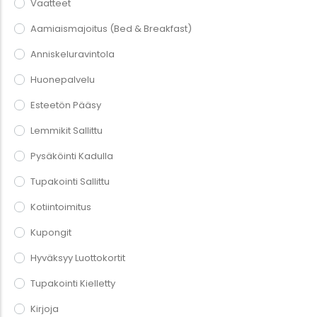
Vaatteet
Aamiaismajoitus (Bed & Breakfast)
Anniskeluravintola
Huonepalvelu
Esteetön Pääsy
Lemmikit Sallittu
Pysäköinti Kadulla
Tupakointi Sallittu
Kotiintoimitus
Kupongit
Hyväksyy Luottokortit
Tupakointi Kielletty
Kirjoja